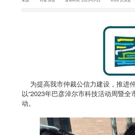
来源:
|
作者:
佚名
|
发布时间:
2023-05-22
|
9506
次浏览
为提高我市仲裁公信力建设，推进仲
以“2023年巴彦淖尔市科技活动周暨
动。