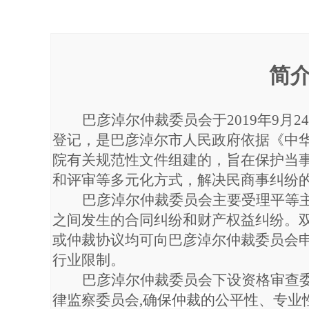
简
巴彦淖尔仲裁委员会于
2019年9
登记，
是巴彦淖尔市
人民政府
依据《中
院有关规范性文件组建的，旨在保护当
和评审等多元化方式，解决民商事纠纷
巴彦淖尔
仲裁委员会主要受理平等
之间发生的合同纠纷和财产权益纠纷。
或仲裁
协议均可向
巴彦淖尔
仲裁委员会
行业限制
。
巴彦淖尔仲裁委员会下设
资格审查
律监察委员会
,
确保仲裁的
公平性、专业