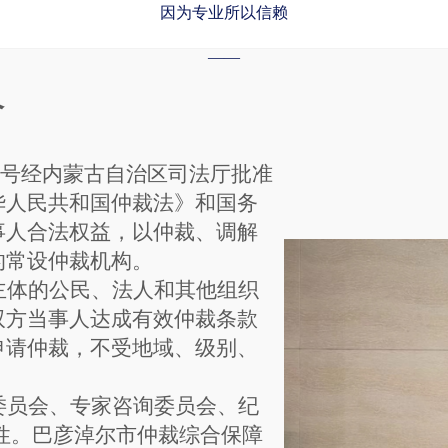
因为专业所以信赖
——
介
月24号经内蒙古自治区司法厅批准
华人民共和国仲裁法》和国务
事人合法权益，以仲裁、调解
的常设仲裁机构。
主体的公民、法人和其他组织
双方当事人达成有效仲裁
条款
申请仲裁，不受地域、级别、
委员会
、
专家咨询委员会
、
纪
性。巴彦淖尔市仲裁综合保障