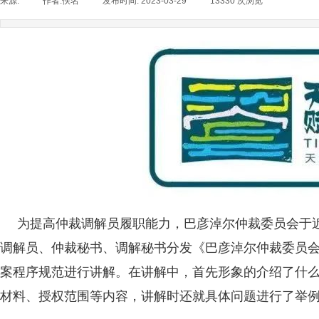
来源:
|
作者:
佚名
|
发布时间:
2023-03-29
|
13330
次浏览
|
为提高仲裁调解员履职能力，巴彦淖尔仲裁委员会于
调解员、仲裁秘书、调解秘书分发《巴彦淖尔仲裁委员
案程序规范进行讲解。在讲解中，首先
了什
形象的介绍
材料、授权范围等内容，讲解时还就具体问题进行了举