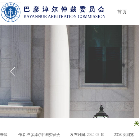
巴 彦 淖 尔 仲 裁 委 员 会
首页
BAYANNUR ARBITRATION COMMISSION
关
来源:
|
作者:
巴彦淖尔仲裁委员会
|
发布时间:
2025-02-19
|
2358
次浏览
|