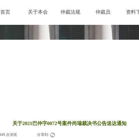
首页
关于本会
仲裁法规
仲裁员
资料
责任 · 激情
· 创新
关于2021巴仲字0072号案件尚瑞裁决书公告送达通知
449
次浏览
|
|
分享到: