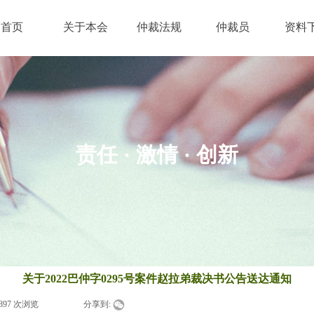
首页
关于本会
仲裁法规
仲裁员
资料
责任 · 激情
· 创新
关于2022巴仲字0295号案件赵拉弟裁决书公告送达通知
897
次浏览
|
|
分享到: