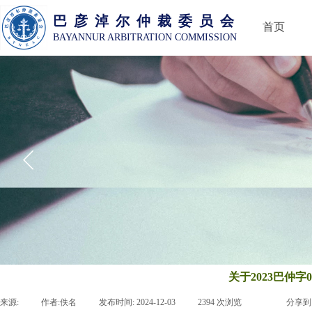
巴 彦 淖 尔 仲 裁 委 员 会
首页
BAYANNUR ARBITRATION COMMISSION
关于2023巴仲
来源:
|
作者:
佚名
|
发布时间:
2024-12-03
|
2394
次浏览
|
|
分享到