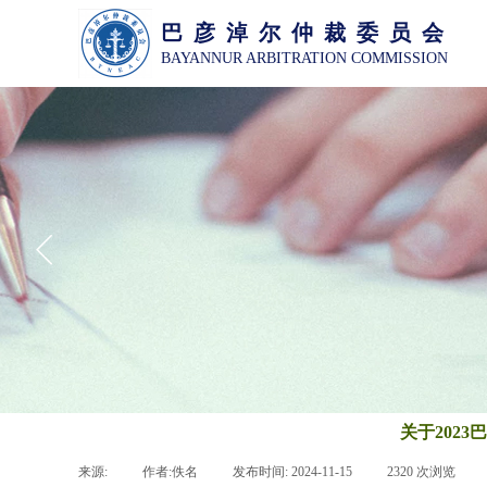
巴 彦 淖 尔 仲 裁 委 员 会
BAYANNUR ARBITRATION COMMISSION
关于202
来源:
|
作者:
佚名
|
发布时间:
2024-11-15
|
2320
次浏览
|